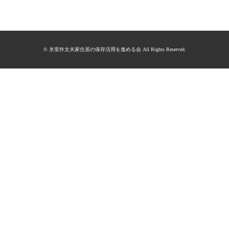
© 氷室作太夫家住居の保存活用を進める会 All Rights Reserved.