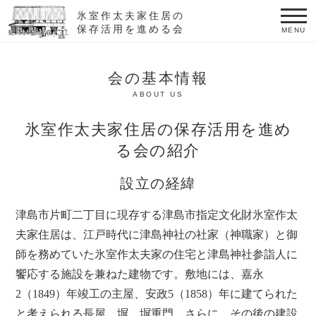
氷室作太夫家住居の
保存活用を進める会
MENU
会の基本情報
ABOUT US
氷室作太夫家住居の保存活用を進め
る会の紹介
設立の経緯
津島市片町二丁目に現存する津島市指定文化財氷室作太
夫家住居は、江戸時代に津島神社の社家（神職家）と御
師を務めていた氷室作太夫家の住宅と津島神社参詣人に
饗応する施設を兼ねた建物です。敷地には、嘉永
2（1849）年竣工の主屋、安政5（1858）年に建てられた
と考えられる長屋、塀、塀重門、さらに、その後の建設