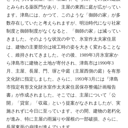
とみられる薬医門があり、主屋の東西に庭が広がってい
ます。津島には、かつて、このような「御師の家」が多
数存在していたと考えられますが、明治時代になり社家
制度と御師制度がなくなると、「御師の家」は減ってい
きました。そのような状況の中で、氷室作太夫家住居
は、建物の主要部分は竣工時の姿を大きく変わることな
く、維持されてきました。その後、1989年3月氷室家か
ら津島市に建物と土地が寄付され、津島市は1990年3
月、主屋、長屋、門、塀と中庭（主屋西側の庭）を有形
文化財に指定しました。さらに、1993年3月には『津島
市指定有形文化財氷室作太夫家住居保存整備計画報告
書』が作成されました。そこでは、主屋について「公
開」「貸室」「収蔵」という提案がなされましたが、実
施されずに今日に至っています。その間、建物の老朽化
が進み、特に主屋の雨漏りや屋根の一部破損、さらに、
長屋東面の崩壊が進んでいます。