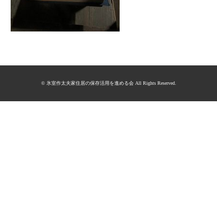
© 氷室作太夫家住居の保存活用を進める会 All Rights Reserved.