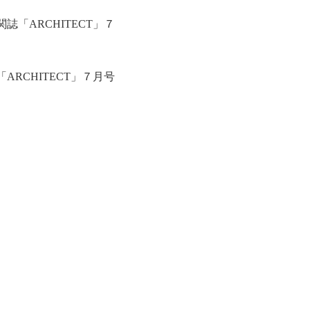
「ARCHITECT」７
RCHITECT」７月号