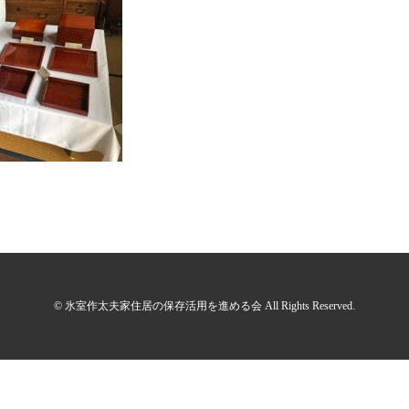
© 氷室作太夫家住居の保存活用を進める会 All Rights Reserved.