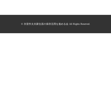
© 氷室作太夫家住居の保存活用を進める会 All Rights Reserved.