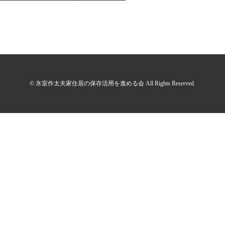
© 氷室作太夫家住居の保存活用を進める会 All Rights Reserved.