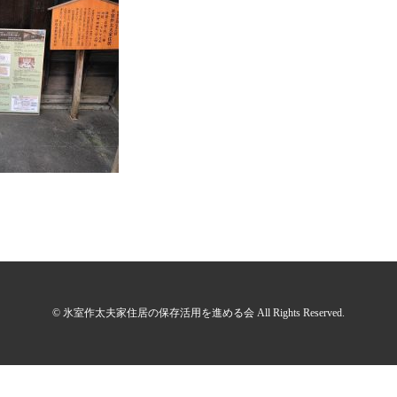
© 氷室作太夫家住居の保存活用を進める会 All Rights Reserved.